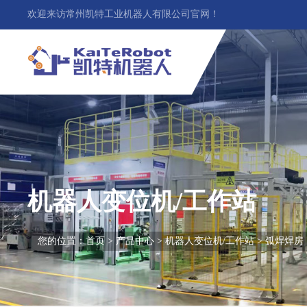
欢迎来访常州凯特工业机器人有限公司官网！
机器人变位机/工作站
您的位置：
首页
>
产品中心
>
机器人变位机/工作站
> 弧焊焊房