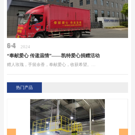
6-4
2024
“奉献爱心 传递温情”——凯特爱心捐赠活动
赠人玫瑰，手留余香，奉献爱心，收获希望。…
热门产品